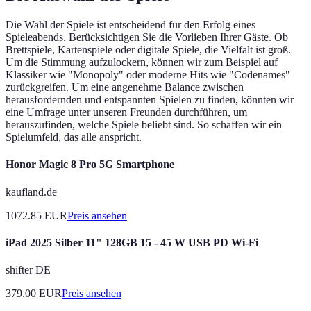
Die Wahl der Spiele ist entscheidend für den Erfolg eines
Spieleabends. Berücksichtigen Sie die Vorlieben Ihrer Gäste. Ob
Brettspiele, Kartenspiele oder digitale Spiele, die Vielfalt ist groß.
Um die Stimmung aufzulockern, können wir zum Beispiel auf
Klassiker wie "Monopoly" oder moderne Hits wie "Codenames"
zurückgreifen. Um eine angenehme Balance zwischen
herausfordernden und entspannten Spielen zu finden, könnten wir
eine Umfrage unter unseren Freunden durchführen, um
herauszufinden, welche Spiele beliebt sind. So schaffen wir ein
Spielumfeld, das alle anspricht.
Honor Magic 8 Pro 5G Smartphone
kaufland.de
1072.85
EUR
Preis ansehen
iPad 2025 Silber 11" 128GB 15 - 45 W USB PD Wi-Fi
shifter DE
379.00
EUR
Preis ansehen