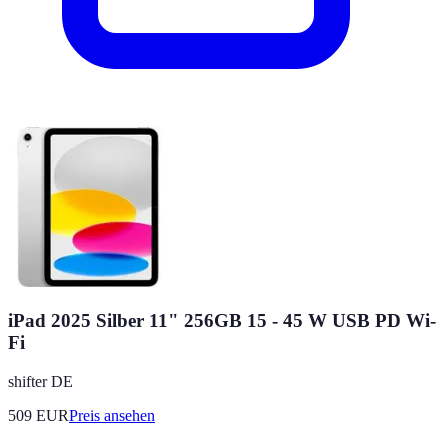
iPad 2025 Silber 11" 256GB 15 - 45 W USB PD Wi-
Fi
shifter DE
509
EUR
Preis ansehen