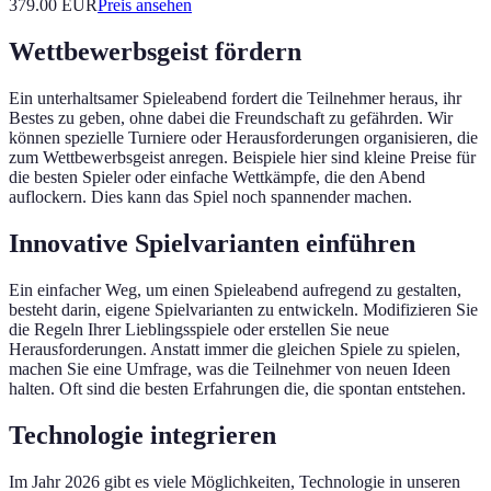
379.00
EUR
Preis ansehen
Wettbewerbsgeist fördern
Ein unterhaltsamer Spieleabend fordert die Teilnehmer heraus, ihr
Bestes zu geben, ohne dabei die Freundschaft zu gefährden. Wir
können spezielle Turniere oder Herausforderungen organisieren, die
zum Wettbewerbsgeist anregen. Beispiele hier sind kleine Preise für
die besten Spieler oder einfache Wettkämpfe, die den Abend
auflockern. Dies kann das Spiel noch spannender machen.
Innovative Spielvarianten einführen
Ein einfacher Weg, um einen Spieleabend aufregend zu gestalten,
besteht darin, eigene Spielvarianten zu entwickeln. Modifizieren Sie
die Regeln Ihrer Lieblingsspiele oder erstellen Sie neue
Herausforderungen. Anstatt immer die gleichen Spiele zu spielen,
machen Sie eine Umfrage, was die Teilnehmer von neuen Ideen
halten. Oft sind die besten Erfahrungen die, die spontan entstehen.
Technologie integrieren
Im Jahr 2026 gibt es viele Möglichkeiten, Technologie in unseren