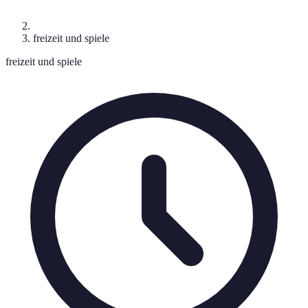
freizeit und spiele
freizeit und spiele