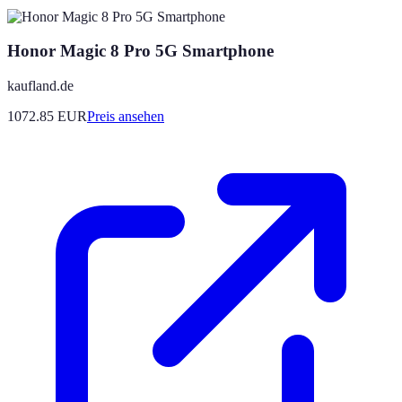
Honor Magic 8 Pro 5G Smartphone
kaufland.de
1072.85
EUR
Preis ansehen