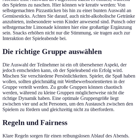
des Spielens zu naschen. Hier können wir kreativ werden: Von
selbstgemachten Pizzastücken bis hin zu einer bunten Auswahl an
Gemüsesticks. Achten Sie darauf, auch nicht-alkoholische Getränke
anzubieten, insbesondere wenn Kinder anwesend sind. Punsch oder
selbstgemachte Limonade könnten hier eine großartige Ergänzung
sein. Snacks erhöhen nicht nur die Stimmung, sie tragen auch zur
Interaktion der Spieleabende bei.
Die richtige Gruppe auswählen
Die Auswahl der Teilnehmer ist ein oft übersehener Aspekt, der
jedoch entscheiden kann, ob der Spieleabend ein Erfolg wird.
Mischen Sie verschiedene Persönlichkeiten. Spieler, die Spaß haben
wollen, sollten gleichmäßig mit Wettbewerbsorientierten in der
Gruppe verteilt werden. Zu große Gruppen können chaotisch
werden, während zu kleine Gruppen möglicherweise nicht die
richtige Dynamik haben. Eine optimale Gruppengröße liegt
zwischen vier und acht Personen, um den Austausch zwischen den
Spielern zu fördern und gleichzeitig nicht zu überfordern.
Regeln und Fairness
Klare Regeln sorgen für einen reibungslosen Ablauf des Abends.