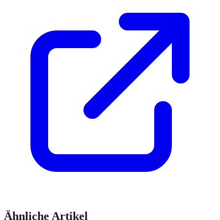
Ähnliche Artikel