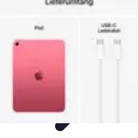
Freizeit Abenteuer
Spiele
Freizeit
Tendenzen
Vergleich
Sport
Freizeit Abenteuer