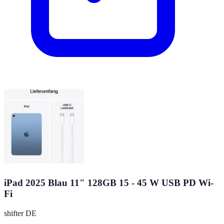
iPad 2025 Blau 11" 128GB 15 - 45 W USB PD Wi-
Fi
shifter DE