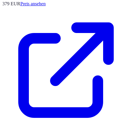
379
EUR
Preis ansehen