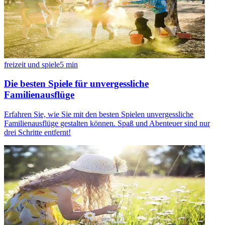
freizeit und spiele
5
min
Die besten Spiele für unvergessliche
Familienausflüge
Erfahren Sie, wie Sie mit den besten Spielen unvergessliche
Familienausflüge gestalten können. Spaß und Abenteuer sind nur
drei Schritte entfernt!