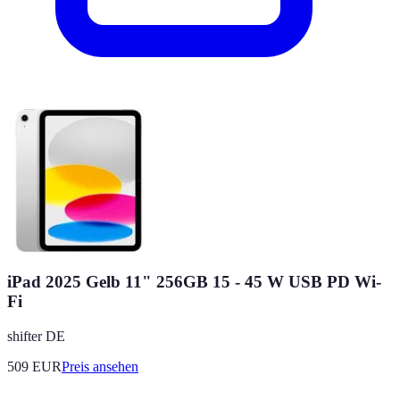
iPad 2025 Gelb 11" 256GB 15 - 45 W USB PD Wi-
Fi
shifter DE
509
EUR
Preis ansehen