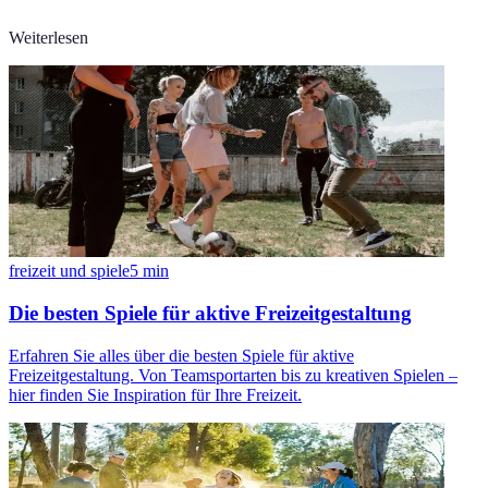
Weiterlesen
freizeit und spiele
5
min
Die besten Spiele für aktive Freizeitgestaltung
Erfahren Sie alles über die besten Spiele für aktive
Freizeitgestaltung. Von Teamsportarten bis zu kreativen Spielen –
hier finden Sie Inspiration für Ihre Freizeit.