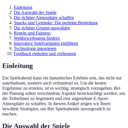
Einleitung
Die Auswahl der Spiele
Die richtige Atmosphäre schaffen
Snacks und Getränke: Die perfekte Begleitung
Die richtige Gruppe auswählen
Regeln und Fairness
Wettbewerbsgeist fördern
Innovative Spielvarianten einführen
Technologie integrieren
Feedback einholen und verbessern
Einleitung
Ein Spieleabend kann ein fantastisches Erlebnis sein, das nicht nur
unterhaltsam, sondern auch verbindend ist. Um die besten
Ergebnisse zu erzielen, ist es wichtig, strategisch vorzugehen. Bei
der Planung sollen verschiedene Aspekte berücksichtigt werden, um
die Teilnehmer zu begeistern und eine angenehme E-Sport-
Atmosphäre zu schaffen. In diesem Artikel zeigen wir Ihnen
bewährte Strategien, um Ihre Spieleabende unvergesslich zu
machen.
Die Auswahl der Spiele