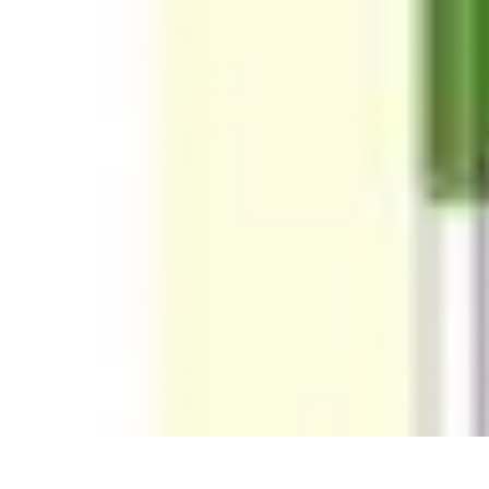
Freizeit Abenteuer
Spiele
Freizeit
Tendenzen
Vergleich
Sport
Freizeit Abenteuer