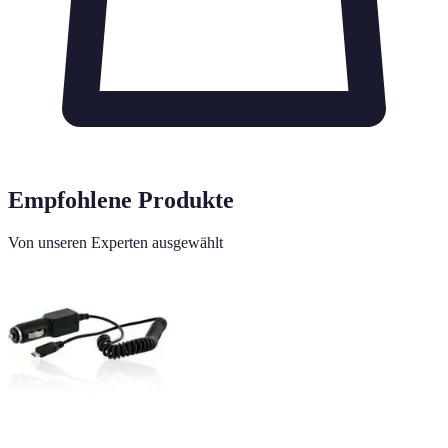
Empfohlene Produkte
Von unseren Experten ausgewählt