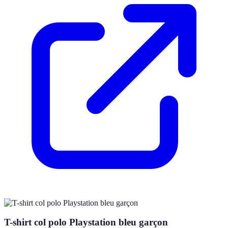
T-shirt col polo Playstation bleu garçon