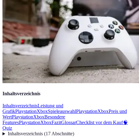
Inhaltsverzeichnis
Inhaltsverzeichnis
Leistung und
Grafik
Playstation
Xbox
Spieleauswahl
Playstation
Xbox
Preis und
Wert
Playstation
Xbox
Besondere
Features
Playstation
Xbox
Fazit
Glossar
Checklist vor dem Kauf
🧠
Quiz
Inhaltsverzeichnis
(
17
Abschnitte
)