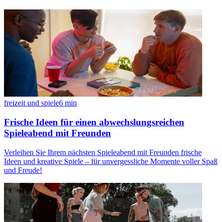
freizeit und spiele
6
min
Frische Ideen für einen abwechslungsreichen
Spieleabend mit Freunden
Verleihen Sie Ihrem nächsten Spieleabend mit Freunden frische
Ideen und kreative Spiele – für unvergessliche Momente voller Spaß
und Freude!