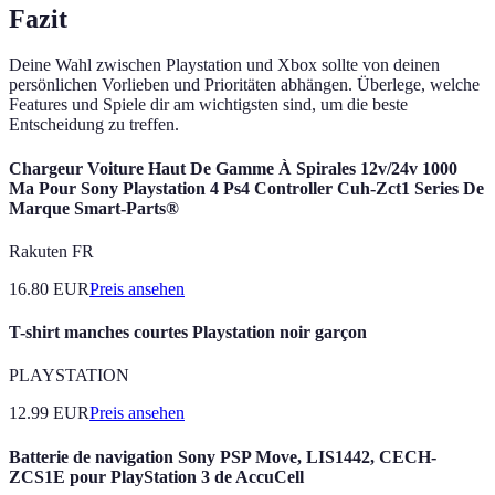
Fazit
Deine Wahl zwischen Playstation und Xbox sollte von deinen
persönlichen Vorlieben und Prioritäten abhängen. Überlege, welche
Features und Spiele dir am wichtigsten sind, um die beste
Entscheidung zu treffen.
Chargeur Voiture Haut De Gamme À Spirales 12v/24v 1000
Ma Pour Sony Playstation 4 Ps4 Controller Cuh-Zct1 Series De
Marque Smart-Parts®
Rakuten FR
16.80
EUR
Preis ansehen
T-shirt manches courtes Playstation noir garçon
PLAYSTATION
12.99
EUR
Preis ansehen
Batterie de navigation Sony PSP Move, LIS1442, CECH-
ZCS1E pour PlayStation 3 de AccuCell