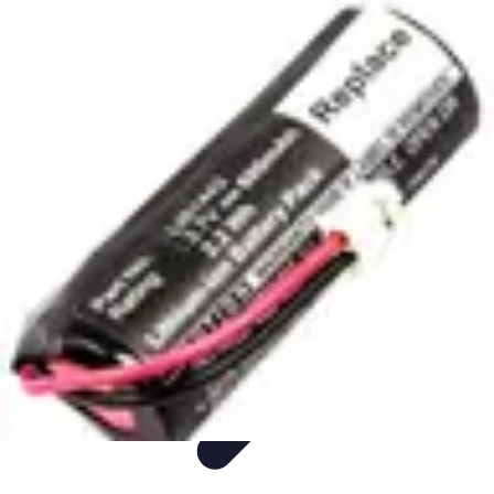
Freizeit Abenteuer
Spiele
Freizeit
Tendenzen
Vergleich
Sport
Freizeit Abenteuer