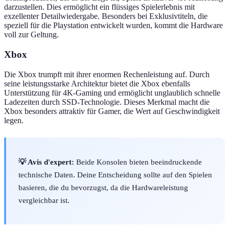
darzustellen. Dies ermöglicht ein flüssiges Spielerlebnis mit
exzellenter Detailwiedergabe. Besonders bei Exklusivtiteln, die
speziell für die Playstation entwickelt wurden, kommt die Hardware
voll zur Geltung.
Xbox
Die Xbox trumpft mit ihrer enormen Rechenleistung auf. Durch
seine leistungsstarke Architektur bietet die Xbox ebenfalls
Unterstützung für 4K-Gaming und ermöglicht unglaublich schnelle
Ladezeiten durch SSD-Technologie. Dieses Merkmal macht die
Xbox besonders attraktiv für Gamer, die Wert auf Geschwindigkeit
legen.
💡 Avis d'expert:
Beide Konsolen bieten beeindruckende
technische Daten. Deine Entscheidung sollte auf den Spielen
basieren, die du bevorzugst, da die Hardwareleistung
vergleichbar ist.