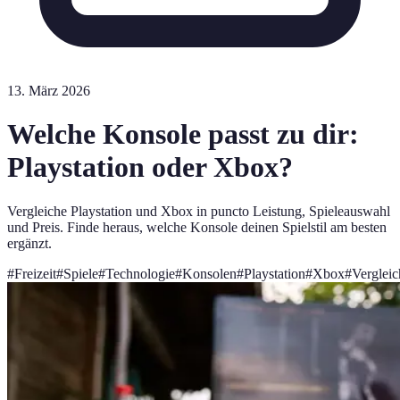
13. März 2026
Welche Konsole passt zu dir:
Playstation oder Xbox?
Vergleiche Playstation und Xbox in puncto Leistung, Spieleauswahl
und Preis. Finde heraus, welche Konsole deinen Spielstil am besten
ergänzt.
#
Freizeit
#
Spiele
#
Technologie
#
Konsolen
#
Playstation
#
Xbox
#
Vergleic