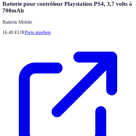
Batterie pour contrôleur Playstation PS4, 3,7 volts à
700mAh
Batterie Mobile
16.49
EUR
Preis ansehen