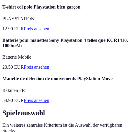
T-shirt col polo Playstation bleu garçon
PLAYSTATION
12.99
EUR
Preis ansehen
Batterie pour manettes Sony Playstation 4 telles que KCR1410,
1000mAh
Batterie Mobile
23.50
EUR
Preis ansehen
Manette de détection de mouvements PlayStation Move
Rakuten FR
54.90
EUR
Preis ansehen
Spieleauswahl
Ein weiteres zentrales Kriterium ist die Auswahl der verfügbaren
Spiele.