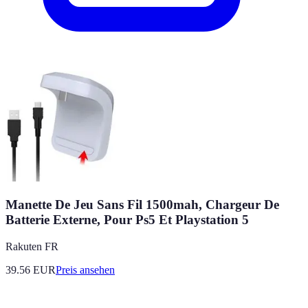
Manette De Jeu Sans Fil 1500mah, Chargeur De
Batterie Externe, Pour Ps5 Et Playstation 5
Rakuten FR
39.56
EUR
Preis ansehen