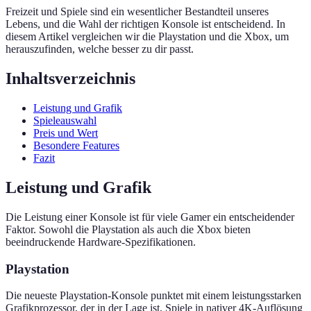
Freizeit und Spiele sind ein wesentlicher Bestandteil unseres
Lebens, und die Wahl der richtigen Konsole ist entscheidend. In
diesem Artikel vergleichen wir die Playstation und die Xbox, um
herauszufinden, welche besser zu dir passt.
Inhaltsverzeichnis
Leistung und Grafik
Spieleauswahl
Preis und Wert
Besondere Features
Fazit
Leistung und Grafik
Die Leistung einer Konsole ist für viele Gamer ein entscheidender
Faktor. Sowohl die Playstation als auch die Xbox bieten
beeindruckende Hardware-Spezifikationen.
Playstation
Die neueste Playstation-Konsole punktet mit einem leistungsstarken
Grafikprozessor, der in der Lage ist, Spiele in nativer 4K-Auflösung