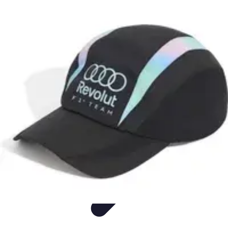
Freizeit Abenteuer
Spiele
Freizeit
Tendenzen
Vergleich
Sport
Freizeit Abenteuer