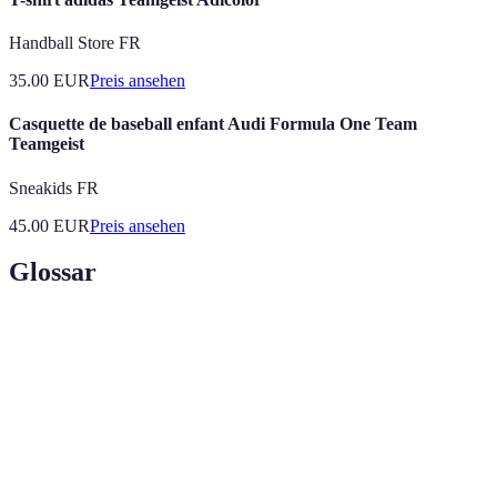
Handball Store FR
35.00
EUR
Preis ansehen
Casquette de baseball enfant Audi Formula One Team
Teamgeist
Sneakids FR
45.00
EUR
Preis ansehen
Glossar
Begriff
Definition
Ein Spiel, das von mehreren Personen gespielt
Gesellschaftsspiel
wird, oft mit sozialen Interaktionen.
Ein geplantes Vorgehen, um ein Ziel zu
Strategie
erreichen.