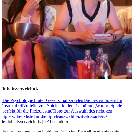
Inhaltsverzeichnis
Die Psychologie hinter Gesellschaftsspielen
Die besten Spiele für
Teamarbeit
Vorteile von Spielen in der Teamübung
Warum Spiele
perfekt für die Freizeit sind
Tipps zur Auswahl des richtigen
Spiels
Checkliste für die Spieleauswahl
Fazit
Glossar
FAQ
Inhaltsverzeichnis
(
9
Abschnitte
)
In der heutigen schnelllebigen Welt sind
freizeit und spiele
ein