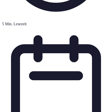
5 Min. Lesezeit