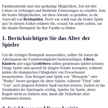
Familienabende sind eine großartige Möglichkeit, Zeit mit den
Lieben zu verbringen und bleibende Erinnerungen zu schaffen. Eine
der besten Möglichkeiten, um diese Abende zu gestalten, ist die
Auswahl von
Brettspielen
. Doch wie wählt man die besten Spiele
aus? In diesem Artikel erfahren Sie, worauf Sie achten sollten, um
die idealen Brettspiele für Ihre Familie zu finden.
1. Berücksichtigen Sie das Alter der
Spieler
Um die richtigen Brettspiele auszuwählen, sollten Sie zuerst die
Altersspanne der Familienmitglieder berücksichtigen.
Eltern
,
Kindern
und sogar
Großeltern
sollten gemeinsam spielen können.
Einige Spiele sind speziell für jüngere Kinder konzipiert, während
andere die strategischen Fähigkeiten von Erwachsenen
herausfordern. Zum Beispiel sind Spiele wie "Monopoly" oder
"Risiko" besser geeignet für ältere Spieler, während "Dixit" oder
"Uno" auch jüngeren Kindern Spaß machen können. Zudem ist das
Verständnis der Spielregeln wichtig. Spielen Sie Spiele, deren
Regeln leicht zu erklären sind, damit alle Teilnehmer aktiv
teilnehmen können.