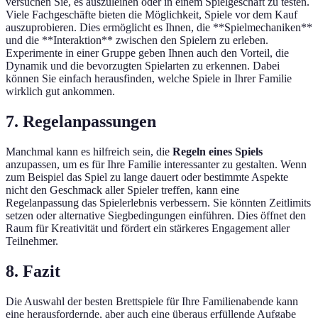
versuchen Sie, es auszuleihen oder in einem Spielgeschäft zu testen.
Viele Fachgeschäfte bieten die Möglichkeit, Spiele vor dem Kauf
auszuprobieren. Dies ermöglicht es Ihnen, die **Spielmechaniken**
und die **Interaktion** zwischen den Spielern zu erleben.
Experimente in einer Gruppe geben Ihnen auch den Vorteil, die
Dynamik und die bevorzugten Spielarten zu erkennen. Dabei
können Sie einfach herausfinden, welche Spiele in Ihrer Familie
wirklich gut ankommen.
7. Regelanpassungen
Manchmal kann es hilfreich sein, die
Regeln eines Spiels
anzupassen, um es für Ihre Familie interessanter zu gestalten. Wenn
zum Beispiel das Spiel zu lange dauert oder bestimmte Aspekte
nicht den Geschmack aller Spieler treffen, kann eine
Regelanpassung das Spielerlebnis verbessern. Sie könnten Zeitlimits
setzen oder alternative Siegbedingungen einführen. Dies öffnet den
Raum für Kreativität und fördert ein stärkeres Engagement aller
Teilnehmer.
8. Fazit
Die Auswahl der besten Brettspiele für Ihre Familienabende kann
eine herausfordernde, aber auch eine überaus erfüllende Aufgabe