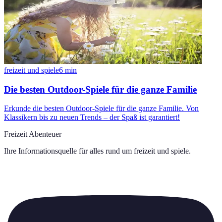
freizeit und spiele
6
min
Die besten Outdoor-Spiele für die ganze Familie
Erkunde die besten Outdoor-Spiele für die ganze Familie. Von
Klassikern bis zu neuen Trends – der Spaß ist garantiert!
Freizeit Abenteuer
Ihre Informationsquelle für alles rund um
freizeit und spiele
.