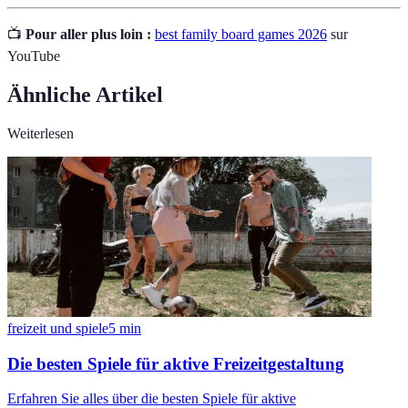
📺
Pour aller plus loin :
best family board games 2026
sur
YouTube
Ähnliche Artikel
Weiterlesen
freizeit und spiele
5
min
Die besten Spiele für aktive Freizeitgestaltung
Erfahren Sie alles über die besten Spiele für aktive