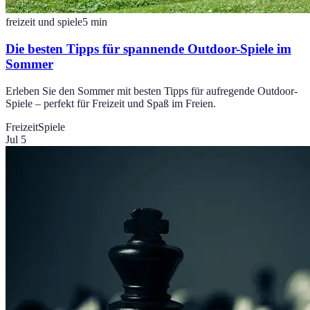
freizeit und spiele
5
min
Die besten Tipps für spannende Outdoor-Spiele im
Sommer
Erleben Sie den Sommer mit besten Tipps für aufregende Outdoor-
Spiele – perfekt für Freizeit und Spaß im Freien.
Freizeit
Spiele
Jul 5