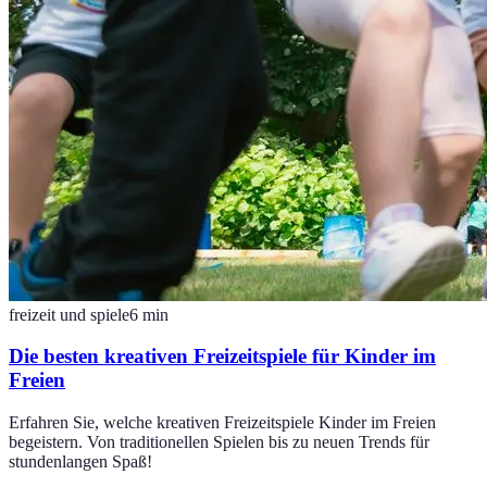
freizeit und spiele
6
min
Die besten kreativen Freizeitspiele für Kinder im
Freien
Erfahren Sie, welche kreativen Freizeitspiele Kinder im Freien
begeistern. Von traditionellen Spielen bis zu neuen Trends für
stundenlangen Spaß!