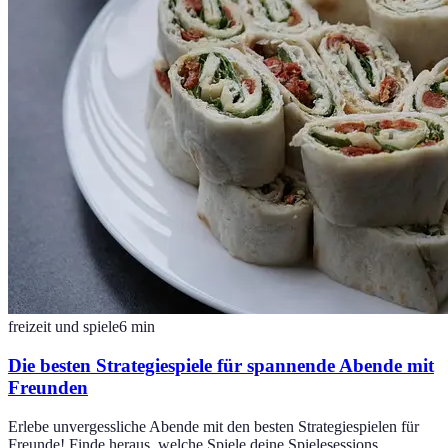
freizeit und spiele
6
min
Die besten Strategiespiele für spannende Abende mit
Freunden
Erlebe unvergessliche Abende mit den besten Strategiespielen für
Freunde! Finde heraus, welche Spiele deine Spielesessions