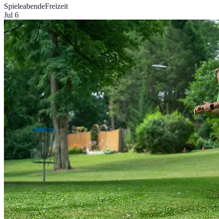
Spieleabende
Freizeit
Jul 6