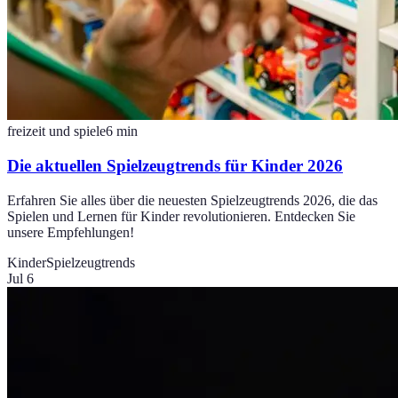
freizeit und spiele
6
min
Die aktuellen Spielzeugtrends für Kinder 2026
Erfahren Sie alles über die neuesten Spielzeugtrends 2026, die das
Spielen und Lernen für Kinder revolutionieren. Entdecken Sie
unsere Empfehlungen!
Kinder
Spielzeugtrends
Jul 6