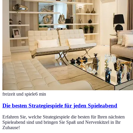
freizeit und spiele
6
min
Die besten Strategiespiele für jeden Spieleabend
Erfahren Sie, welche Strategiespiele die besten für Ihren nächsten
Spieleabend sind und bringen Sie Spaß und Nervenkitzel in Ihr
Zuhause!