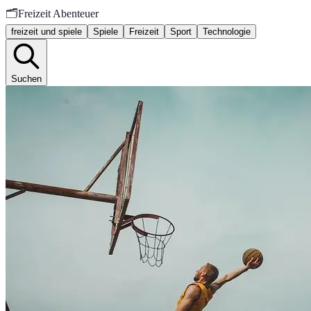
🗂️
Freizeit Abenteuer
freizeit und spiele
Spiele
Freizeit
Sport
Technologie
Suchen