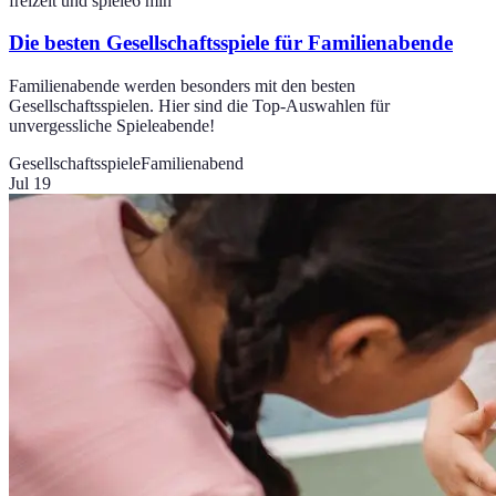
freizeit und spiele
6
min
Die besten Gesellschaftsspiele für Familienabende
Familienabende werden besonders mit den besten
Gesellschaftsspielen. Hier sind die Top-Auswahlen für
unvergessliche Spieleabende!
Gesellschaftsspiele
Familienabend
Jul 19