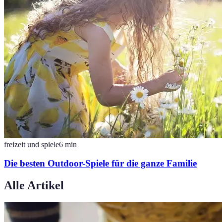
freizeit und spiele
6
min
Die besten Outdoor-Spiele für die ganze Familie
Alle Artikel