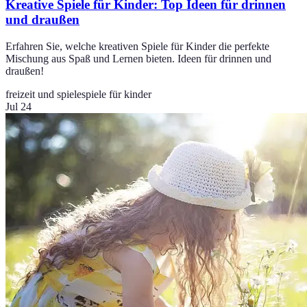
Kreative Spiele für Kinder: Top Ideen für drinnen
und draußen
Erfahren Sie, welche kreativen Spiele für Kinder die perfekte
Mischung aus Spaß und Lernen bieten. Ideen für drinnen und
draußen!
freizeit und spiele
spiele für kinder
Jul 24